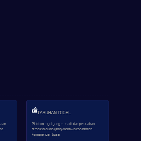
TARUHAN TOGEL
haan
Platform togel yang menarik dari perusahan
ame
terbaik di dunia yang menawarkan hadiah
kemenangan besar