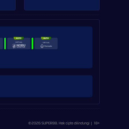
©2026 SUPER88. Hak cipta dilindungi | 18+