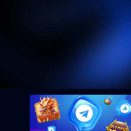
silaw****1
IDR
1,571,880.00
Gates of Olympus 1000
ma****h
IDR
1,557,000.00
Big Bass Bonanza 3 Reeler
v****y
IDR
1,536,280.00
Gates of Olympus Super
Scatter
mistu****t
IDR
1,505,000.00
Gates of Olympus 1000
mistu****t
IDR
1,301,000.00
Gates of Olympus 1000