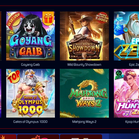
Goyang Gaib
Wild Bounty Showdown
Epic Z
Gates of Olympus 1000
Mahjong Ways 2
Kpop Hun