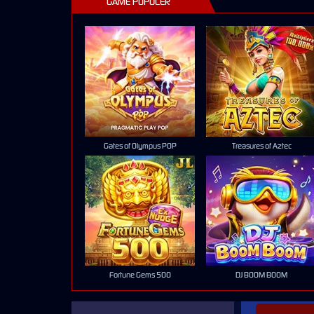
GAME POPULER
Gates of Olympus POP
Treasures of Aztec
Fortune Gems 500
DJ BOOM BOOM