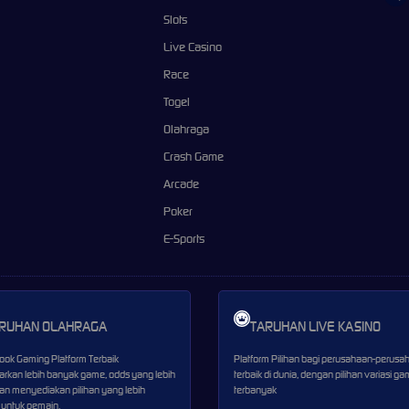
Slots
Live Casino
Race
Togel
Olahraga
Crash Game
Arcade
Poker
E-Sports
RUHAN OLAHRAGA
TARUHAN LIVE KASINO
ook Gaming Platform Terbaik
Platform Pilihan bagi perusahaan-perusa
kan lebih banyak game, odds yang lebih
terbaik di dunia, dengan pilihan variasi g
 dan menyediakan pilihan yang lebih
terbanyak
untuk pemain.