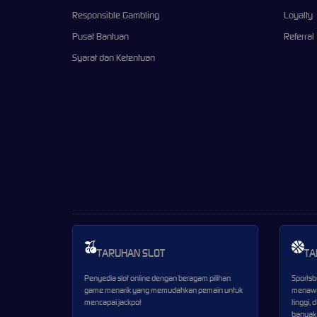
Responsible Gambling
Loyalty
Pusat Bantuan
Referral
Syarat dan Ketentuan
TARUHAN SLOT
TA
Penyedia slot online dengan beragam pilihan
Sportsb
game menarik yang memudahkan pemain untuk
menawar
mencapai jackpot
tinggi,
banyak 