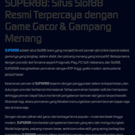
SUPER88: Situs Slot88
Resmi Terpercaya dengan
Game Gacor & Gampang
Menang
SUPER88
adalah situs Slot88 resmi yang menjadi favorit pemain slot online karena koleksi
gamenya yang lengkap, sistem stabil, dan peluang menang yang kompetitif. Bekerja sama
dengan provider slot ternama seperti Pragmatic Play, PG Soft, Habanero, dan Slot88,
SUPER88 menghadirkan permainan dengan RTP tinggi, grafis modern, serta potensi
jackpot besar.
Keamanan pemain di
SUPER88
terjamin dengan penggunaan sistem enkripsi terbaru dan
dukungan provider berlisensi internasional. Setiap permainan berjalan adil dan transparan,
sehingga pemain dapat fokus menikmati pengalaman bermain slot gacor tanpa khawatir.
Ditambah lagi, akses permainan yang fleksibel memungkinkan pemain bermain kapan saja
dan di mana saja.
Dengan ratusan pilihan slot gacor dari berbagai tema populer—mulai dari klasik hingga
modern,
SUPER88
memberikan pengalaman bermain yang seru dan menguntungkan.
Modal terjangkau, peluang maxwin besar, serta komunitas aktif yang sering berbagi tips
menjadikan
SUPER88
sebagai pilihan tepat bagi pemain yang mencari situs slot gacor