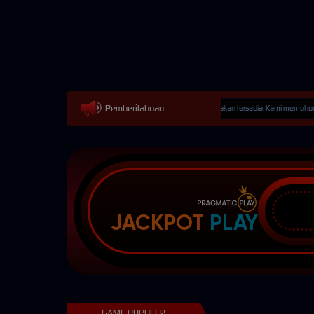
Pemberitahuan
.00.00. Selama waktu ini, PP Virtual Sports permainan tidak akan tersedia. Kami memohon maaf
JACKPOT
PLAY
GAME POPULER