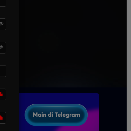
Pindai kode
untuk Und
Android A