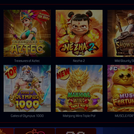
Treasures of Aztec
Nezha 2
Wild Bounty
Gates of Olympus 1000
Mahjong Wins Triple Pot
MUSCLE FOR