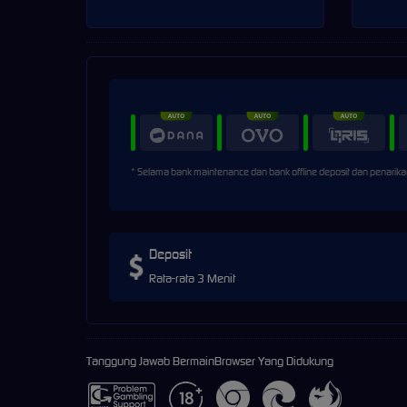
* Selama bank maintenance dan bank offline deposit dan penarikan
Deposit
Rata-rata 3 Menit
Tanggung Jawab Bermain
Browser Yang Didukung