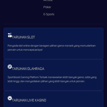
Poker
E-Sports
TARUHAN SLOT
Penyedia slot online dengan beragam pilihan game menarik yang memudahkan
pemain untuk mencapai jackpot
TARUHAN OLAHRAGA
Sportsbook Gaming Platform Terbaik menawarkan lebih banyak game, odds yang
lebih tinggi, dan menyediakan pilihan yang lebih banyak untuk pemain.
TARUHAN LIVE KASINO