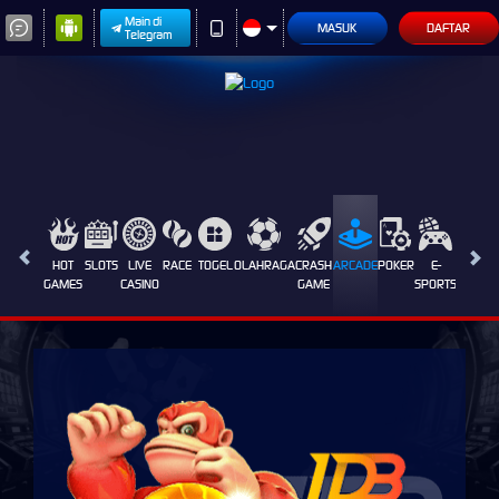
Main di
MASUK
DAFTAR
Telegram
HOT
SLOTS
LIVE
RACE
TOGEL
OLAHRAGA
CRASH
ARCADE
POKER
E-
PROMO
GAMES
CASINO
GAME
SPORTS