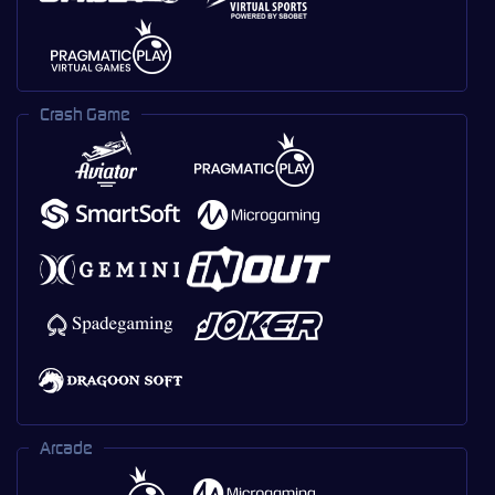
Crash Game
Arcade