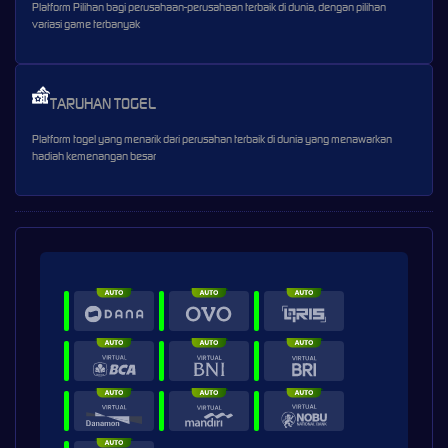
Platform Pilihan bagi perusahaan-perusahaan terbaik di dunia, dengan pilihan
variasi game terbanyak
TARUHAN TOGEL
Platform togel yang menarik dari perusahan terbaik di dunia yang menawarkan
hadiah kemenangan besar