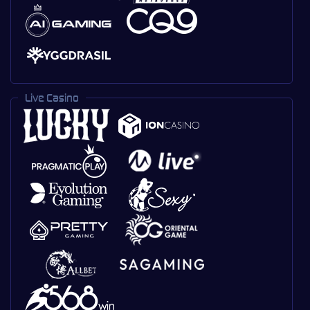
Live Casino