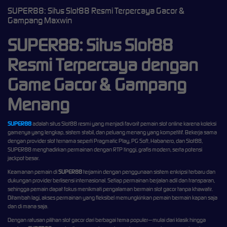
SUPER88: Situs Slot88 Resmi Terpercaya Gacor &
Gampang Maxwin
SUPER88: Situs Slot88
Resmi Terpercaya dengan
Game Gacor & Gampang
Menang
SUPER88
adalah situs Slot88 resmi yang menjadi favorit pemain slot online karena koleksi
gamenya yang lengkap, sistem stabil, dan peluang menang yang kompetitif. Bekerja sama
dengan provider slot ternama seperti Pragmatic Play, PG Soft, Habanero, dan Slot88,
SUPER88 menghadirkan permainan dengan RTP tinggi, grafis modern, serta potensi
jackpot besar.
Keamanan pemain di
SUPER88
terjamin dengan penggunaan sistem enkripsi terbaru dan
dukungan provider berlisensi internasional. Setiap permainan berjalan adil dan transparan,
sehingga pemain dapat fokus menikmati pengalaman bermain slot gacor tanpa khawatir.
Ditambah lagi, akses permainan yang fleksibel memungkinkan pemain bermain kapan saja
dan di mana saja.
Dengan ratusan pilihan slot gacor dari berbagai tema populer—mulai dari klasik hingga