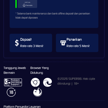
* Selama bank maintenance dan bank offline deposit dan penarikan
tidak dapat diproses
Deposit
Penarikan
Rata-rata 3 Menit
Rata-rata 5 Menit
Tanggung Jawab
Browser Yang
Bermain
Didukung
©2026 SUPER88. Hak cipta
dilindungi | 18+
Platform Penyedia Layanan