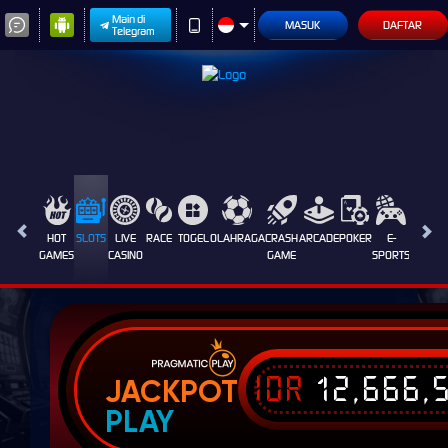
Main di
MASUK
DAFTAR
Telegram
HOT
SLOTS
LIVE
RACE
TOGEL
OLAHRAGA
CRASH
ARCADE
POKER
E-
PROMO
GAMES
CASINO
GAME
SPORTS
IDR
12,666,
JACKPOT
PLAY