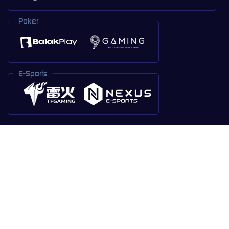
Poker
E-Sports