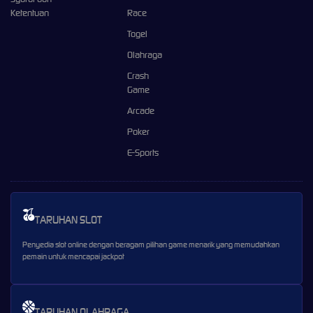
Ketentuan
Race
Togel
Olahraga
Crash
Game
Arcade
Poker
E-Sports
TARUHAN SLOT
Penyedia slot online dengan beragam pilihan game menarik yang memudahkan
pemain untuk mencapai jackpot
TARUHAN OLAHRAGA