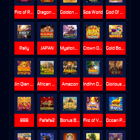
Fire of Rue Royale
Dragon Gold
Golden Rooster
Sea World
God Of Wealth
Rally
JAPAN
Mysterious Witch
Crown Of Fire
Gold Bonanza
Jin Qian Wa
African Wildlife
Amazon
Indihn Dkehming
Glorious Rome
888
Fafafa2
Bonus Bears
Fire of Villa Street
Ocean Party