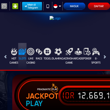
Main di
MASUK
DAFTAR
Telegram
HOT
SLOTS
LIVE
RACE
TOGEL
OLAHRAGA
CRASH
ARCADE
POKER
E-
PROMO
GAMES
CASINO
GAME
SPORTS
IDR
12,669,
JACKPOT
PLAY