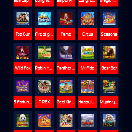
Sea Captain
Long Teng Hu Xiao
Striper Night
LongTengHuXiao2
Magic Totem
Top Gun
Fire of glacier gold
Fame
Circus
Seasons
Wild Fox
Robin Hood
Panther Moon
Mr.Fido
Best Bet
5 Fortune Dragon
T-REX
Reel King Mega
Happy Lantern
Mystery Reels Power Reels