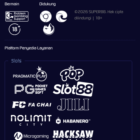
Bermain
Didukung
©2026 SUPER88. Hak cipta
dilindungi | 18+
Platform Penyedia Layanan
Slots