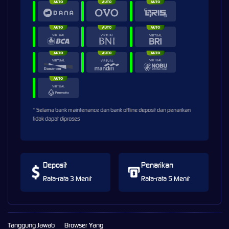
* Selama bank maintenance dan bank offline deposit dan penarikan
tidak dapat diproses
Deposit
Penarikan
Rata-rata 3 Menit
Rata-rata 5 Menit
Tanggung Jawab
Browser Yang