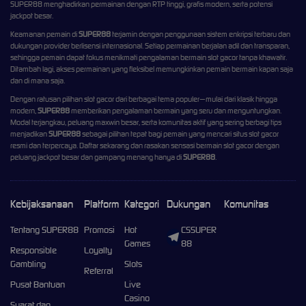
SUPER88 menghadirkan permainan dengan RTP tinggi, grafis modern, serta potensi
jackpot besar.
Keamanan pemain di
SUPER88
terjamin dengan penggunaan sistem enkripsi terbaru dan
dukungan provider berlisensi internasional. Setiap permainan berjalan adil dan transparan,
sehingga pemain dapat fokus menikmati pengalaman bermain slot gacor tanpa khawatir.
Ditambah lagi, akses permainan yang fleksibel memungkinkan pemain bermain kapan saja
dan di mana saja.
Dengan ratusan pilihan slot gacor dari berbagai tema populer—mulai dari klasik hingga
modern,
SUPER88
memberikan pengalaman bermain yang seru dan menguntungkan.
Modal terjangkau, peluang maxwin besar, serta komunitas aktif yang sering berbagi tips
menjadikan
SUPER88
sebagai pilihan tepat bagi pemain yang mencari situs slot gacor
resmi dan terpercaya. Daftar sekarang dan rasakan sensasi bermain slot gacor dengan
peluang jackpot besar dan gampang menang hanya di
SUPER88
.
Kebijaksanaan
Platform
Kategori
Dukungan
Komunitas
Tentang SUPER88
Promosi
Hot
CSSUPER
Games
88
Responsible
Loyalty
Gambling
Slots
Referral
Pusat Bantuan
Live
Casino
Syarat dan