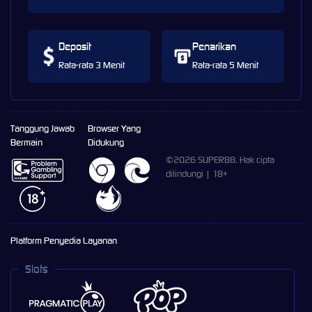
Deposit
Penarikan
Rata-rata 3 Menit
Rata-rata 5 Menit
Tanggung Jawab
Browser Yang
Bermain
Didukung
©2026 SUPER88. Hak cipta
dilindungi | 18+
Platform Penyedia Layanan
Slots