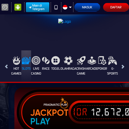
Main di
MASUK
DAFTAR
Telegram
HOT
SLOTS
LIVE
RACE
TOGEL
OLAHRAGA
CRASH
ARCADE
POKER
E-
PROMO
GAMES
CASINO
GAME
SPORTS
IDR
12,672,
JACKPOT
PLAY