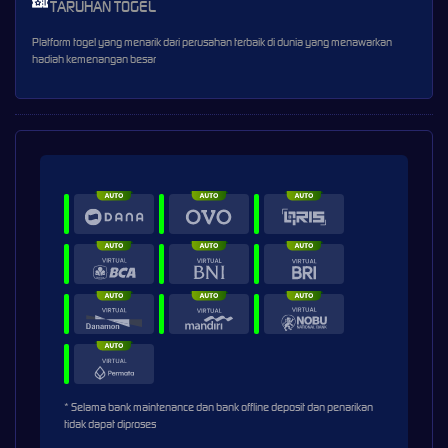
TARUHAN TOGEL
Platform togel yang menarik dari perusahan terbaik di dunia yang menawarkan
hadiah kemenangan besar
* Selama bank maintenance dan bank offline deposit dan penarikan
tidak dapat diproses