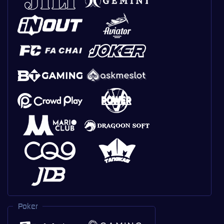
Poker