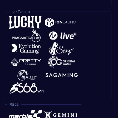
Live Casino
Race