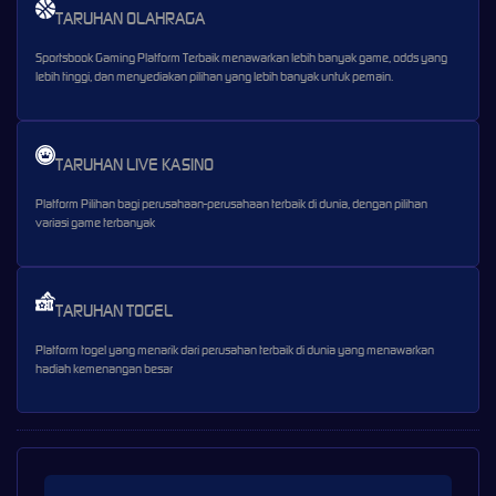
TARUHAN OLAHRAGA
Sportsbook Gaming Platform Terbaik menawarkan lebih banyak game, odds yang
lebih tinggi, dan menyediakan pilihan yang lebih banyak untuk pemain.
TARUHAN LIVE KASINO
Platform Pilihan bagi perusahaan-perusahaan terbaik di dunia, dengan pilihan
variasi game terbanyak
TARUHAN TOGEL
Platform togel yang menarik dari perusahan terbaik di dunia yang menawarkan
hadiah kemenangan besar