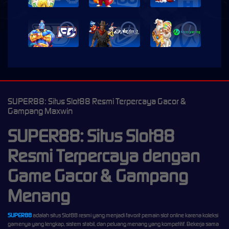
i
i
i
SUPER88: Situs Slot88 Resmi Terpercaya Gacor &
Gampang Maxwin
SUPER88: Situs Slot88
Resmi Terpercaya dengan
Game Gacor & Gampang
Menang
SUPER88
adalah situs Slot88 resmi yang menjadi favorit pemain slot online karena koleksi
gamenya yang lengkap, sistem stabil, dan peluang menang yang kompetitif. Bekerja sama