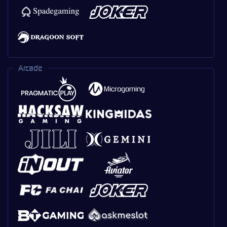
Arcade