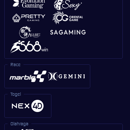
Race
Togel
Olahraga