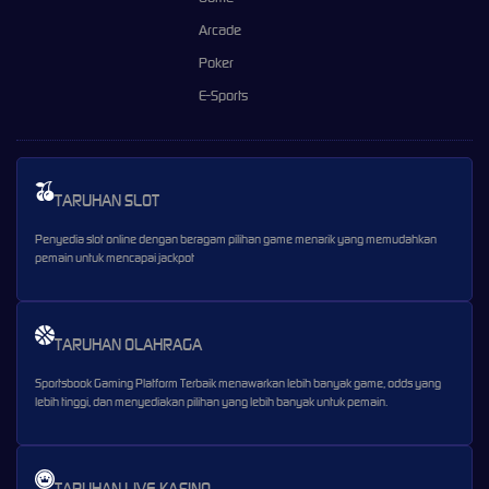
Arcade
Poker
E-Sports
TARUHAN SLOT
Penyedia slot online dengan beragam pilihan game menarik yang memudahkan
pemain untuk mencapai jackpot
TARUHAN OLAHRAGA
Sportsbook Gaming Platform Terbaik menawarkan lebih banyak game, odds yang
lebih tinggi, dan menyediakan pilihan yang lebih banyak untuk pemain.
TARUHAN LIVE KASINO