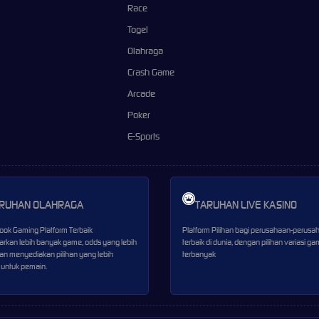
Race
Togel
Olahraga
Crash Game
Arcade
Poker
E-Sports
RUHAN OLAHRAGA
TARUHAN LIVE KASINO
ook Gaming Platform Terbaik
Platform Pilihan bagi perusahaan-perusa
kan lebih banyak game, odds yang lebih
terbaik di dunia, dengan pilihan variasi g
 dan menyediakan pilihan yang lebih
terbanyak
untuk pemain.