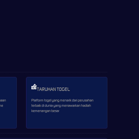
TARUHAN TOGEL
haan
Platform togel yang menarik dari perusahan
ame
terbaik di dunia yang menawarkan hadiah
kemenangan besar