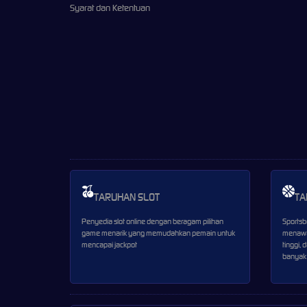
Syarat dan Ketentuan
TARUHAN SLOT
TA
Penyedia slot online dengan beragam pilihan
Sportsb
game menarik yang memudahkan pemain untuk
menawar
mencapai jackpot
tinggi,
banyak 