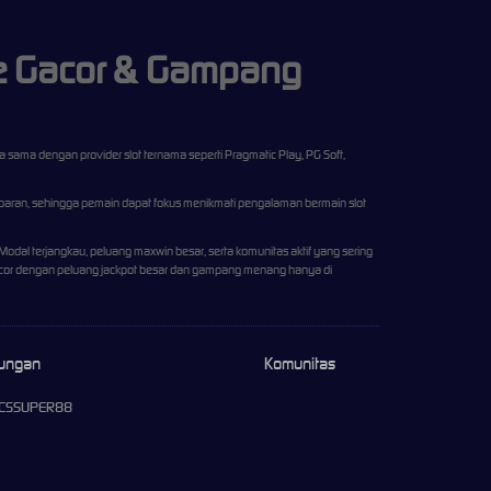
e Gacor & Gampang
a sama dengan provider slot ternama seperti Pragmatic Play, PG Soft,
ansparan, sehingga pemain dapat fokus menikmati pengalaman bermain slot
l terjangkau, peluang maxwin besar, serta komunitas aktif yang sering
t gacor dengan peluang jackpot besar dan gampang menang hanya di
ungan
Komunitas
CSSUPER88