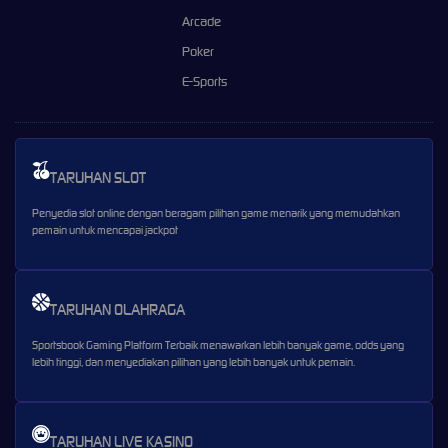
Arcade
Poker
E-Sports
TARUHAN SLOT
Penyedia slot online dengan beragam pilihan game menarik yang memudahkan
pemain untuk mencapai jackpot
TARUHAN OLAHRAGA
Sportsbook Gaming Platform Terbaik menawarkan lebih banyak game, odds yang
lebih tinggi, dan menyediakan pilihan yang lebih banyak untuk pemain.
TARUHAN LIVE KASINO