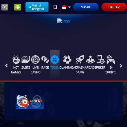
Main di
MASUK
DAFTAR
Telegram
HOT
SLOTS
LIVE
RACE
TOGEL
OLAHRAGA
CRASH
ARCADE
POKER
E-
PROMO
GAMES
CASINO
GAME
SPORTS
i