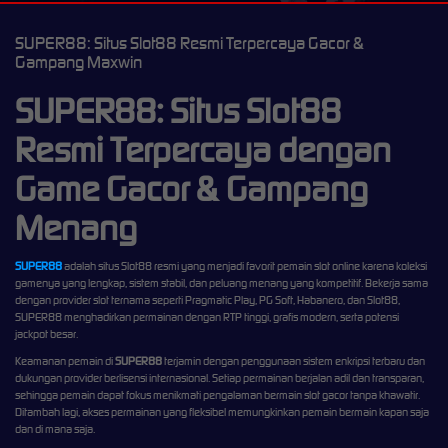
SUPER88: Situs Slot88 Resmi Terpercaya Gacor &
Gampang Maxwin
SUPER88: Situs Slot88
Resmi Terpercaya dengan
Game Gacor & Gampang
Menang
SUPER88
adalah situs Slot88 resmi yang menjadi favorit pemain slot online karena koleksi
gamenya yang lengkap, sistem stabil, dan peluang menang yang kompetitif. Bekerja sama
dengan provider slot ternama seperti Pragmatic Play, PG Soft, Habanero, dan Slot88,
SUPER88 menghadirkan permainan dengan RTP tinggi, grafis modern, serta potensi
jackpot besar.
Keamanan pemain di
SUPER88
terjamin dengan penggunaan sistem enkripsi terbaru dan
dukungan provider berlisensi internasional. Setiap permainan berjalan adil dan transparan,
sehingga pemain dapat fokus menikmati pengalaman bermain slot gacor tanpa khawatir.
Ditambah lagi, akses permainan yang fleksibel memungkinkan pemain bermain kapan saja
dan di mana saja.