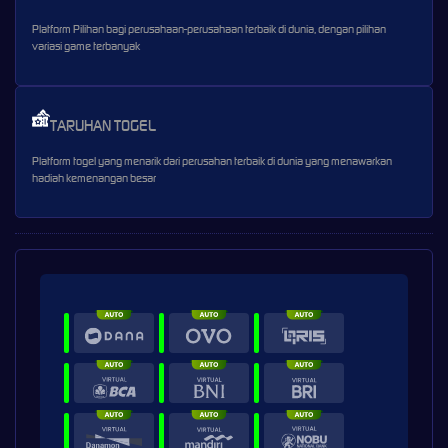
Platform Pilihan bagi perusahaan-perusahaan terbaik di dunia, dengan pilihan
variasi game terbanyak
TARUHAN TOGEL
Platform togel yang menarik dari perusahan terbaik di dunia yang menawarkan
hadiah kemenangan besar