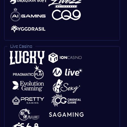
Live Casino