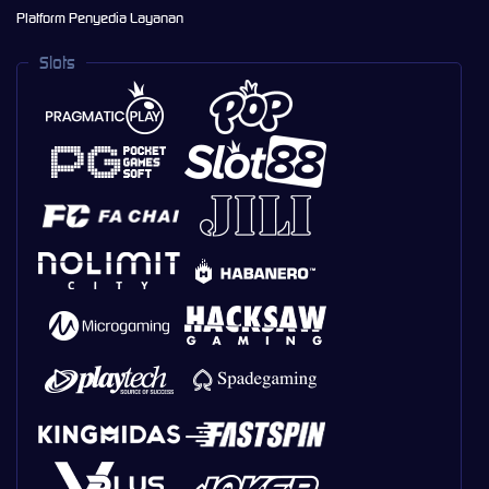
Platform Penyedia Layanan
Slots