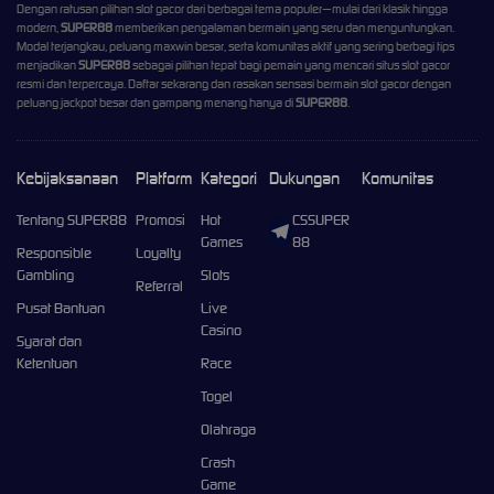
Dengan ratusan pilihan slot gacor dari berbagai tema populer—mulai dari klasik hingga
modern,
SUPER88
memberikan pengalaman bermain yang seru dan menguntungkan.
Modal terjangkau, peluang maxwin besar, serta komunitas aktif yang sering berbagi tips
menjadikan
SUPER88
sebagai pilihan tepat bagi pemain yang mencari situs slot gacor
resmi dan terpercaya. Daftar sekarang dan rasakan sensasi bermain slot gacor dengan
peluang jackpot besar dan gampang menang hanya di
SUPER88
.
Kebijaksanaan
Platform
Kategori
Dukungan
Komunitas
Tentang SUPER88
Promosi
Hot
CSSUPER
Games
88
Responsible
Loyalty
Gambling
Slots
Referral
Pusat Bantuan
Live
Casino
Syarat dan
Ketentuan
Race
Togel
Olahraga
Crash
Game