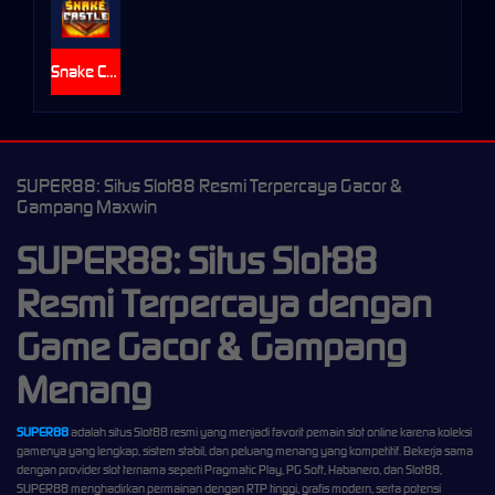
Snake Castle
SUPER88: Situs Slot88 Resmi Terpercaya Gacor &
Gampang Maxwin
SUPER88: Situs Slot88
Resmi Terpercaya dengan
Game Gacor & Gampang
Menang
SUPER88
adalah situs Slot88 resmi yang menjadi favorit pemain slot online karena koleksi
gamenya yang lengkap, sistem stabil, dan peluang menang yang kompetitif. Bekerja sama
dengan provider slot ternama seperti Pragmatic Play, PG Soft, Habanero, dan Slot88,
SUPER88 menghadirkan permainan dengan RTP tinggi, grafis modern, serta potensi