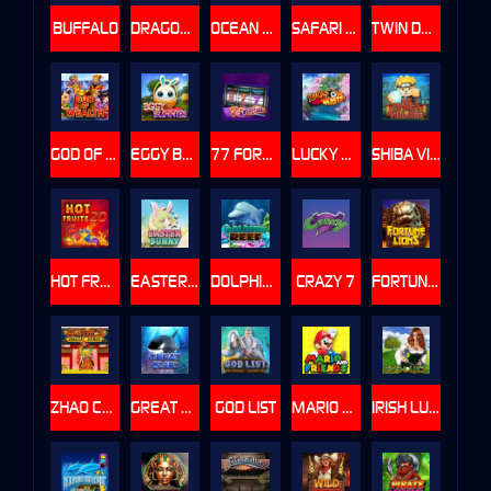
BUFFALO
DRAGON BALL
OCEAN ADVENTURE
SAFARI HEAT
TWIN DRAGON
GOD OF WEALTH
EGGY BUNNIES
77 FORTUNE
LUCKY BEASTS
SHIBA VILLAGE
HOT FRUITS 20
EASTER BUNNY
DOLPHIN REEF
CRAZY 7
FORTUNE LIONS
ZHAO CAI JIN BAO
GREAT BLUE
GOD LIST
MARIO AND FRIENDS
IRISH LUCK