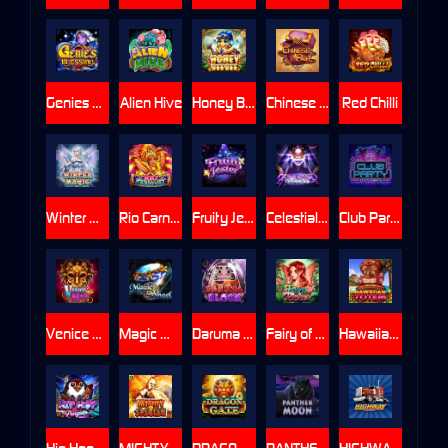
Genies Blessing
Alien Hive
Honey Bee Bee
Chinese Fair
Red Chilli
Winter Magic
Rio Carnival
Fruity Jester
Celestial Goddess
Club Party
Venice Mask
Magic Wheel
Daruma Block
Fairy of Riches
Hawaiian Totem