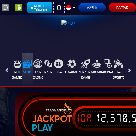
Main di
MASUK
DAFTAR
Telegram
HOT
SLOTS
LIVE
RACE
TOGEL
OLAHRAGA
CRASH
ARCADE
POKER
E-
PROMO
GAMES
CASINO
GAME
SPORTS
IDR
12,670,
JACKPOT
PLAY