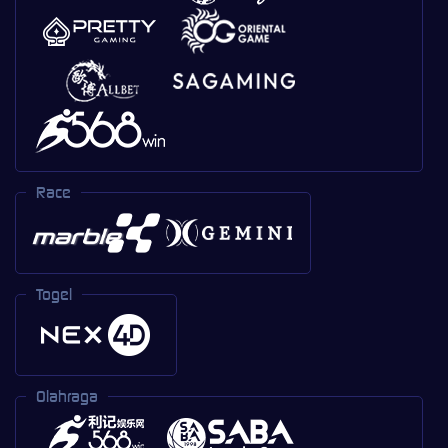
Race
Togel
Olahraga