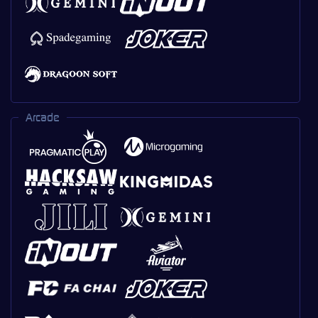
Arcade