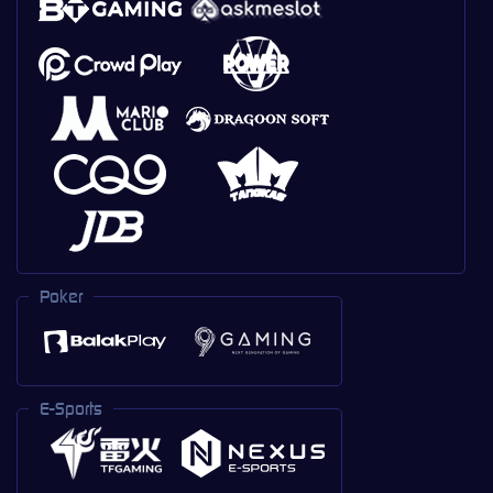
Poker
E-Sports