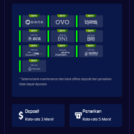
* Selama bank maintenance dan bank offline deposit dan penarikan
tidak dapat diproses
Deposit
Penarikan
Rata-rata 3 Menit
Rata-rata 5 Menit