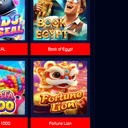
EAL
Book of Egypt
 1000
Fortune Lion