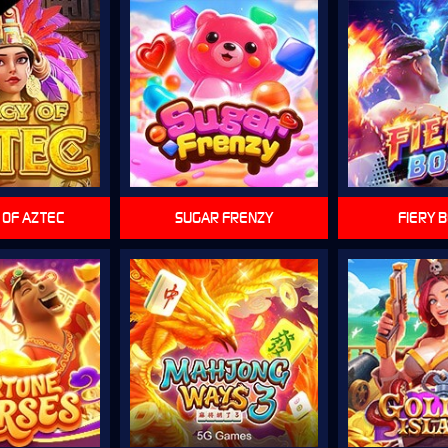
 OF AZTEC
SUGAR FRENZY
FIERY 