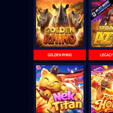
GOLDEN RHINO
LEGACY