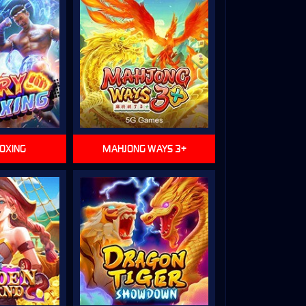
Gates of Gatot Kaca Super Scatter
BOXING
MAHJONG WAYS 3+