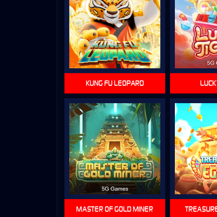
KUNG FU LEOPARD
LUCK
MASTER OF GOLD MINER
TREASURE