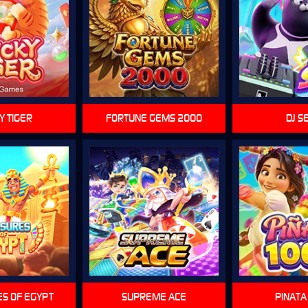
Y TIGER
FORTUNE GEMS 2000
DJ S
S OF EGYPT
SUPREME ACE
PINATA