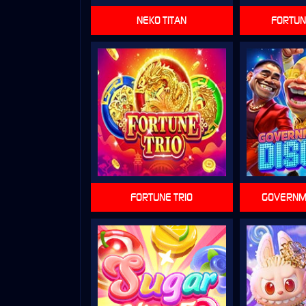
NEKO TITAN
FORTUN
FORTUNE TRIO
GOVERNME