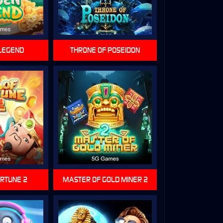
LEGEND
THRONE OF POSEIDON
ORTUNE 2
MASTER OF GOLD MINER 2