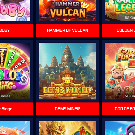
BUBY
HAMMER OF VULCAN
GOLDEN 
r Bingo
GEMS MINER
GOD OF F