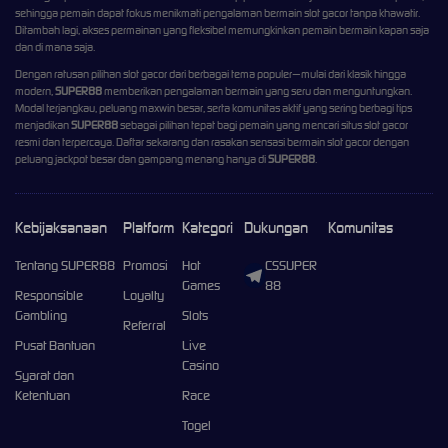
sehingga pemain dapat fokus menikmati pengalaman bermain slot gacor tanpa khawatir.
Ditambah lagi, akses permainan yang fleksibel memungkinkan pemain bermain kapan saja
dan di mana saja.
Dengan ratusan pilihan slot gacor dari berbagai tema populer—mulai dari klasik hingga
modern,
SUPER88
memberikan pengalaman bermain yang seru dan menguntungkan.
Modal terjangkau, peluang maxwin besar, serta komunitas aktif yang sering berbagi tips
menjadikan
SUPER88
sebagai pilihan tepat bagi pemain yang mencari situs slot gacor
resmi dan terpercaya. Daftar sekarang dan rasakan sensasi bermain slot gacor dengan
peluang jackpot besar dan gampang menang hanya di
SUPER88
.
Kebijaksanaan
Platform
Kategori
Dukungan
Komunitas
Tentang SUPER88
Promosi
Hot
CSSUPER
Games
88
Responsible
Loyalty
Gambling
Slots
Referral
Pusat Bantuan
Live
Casino
Syarat dan
Ketentuan
Race
Togel