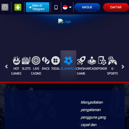
Main di
MASUK
DAFTAR
Telegram
HOT
SLOTS
LIVE
RACE
TOGEL
OLAHRAGA
CRASH
ARCADE
POKER
E-
PROMO
GAMES
CASINO
GAME
SPORTS
Menyediakan
pengalaman
pengguna yang
cepat dan