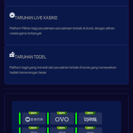
TARUHAN LIVE KASINO
Platform Pilihan bagi perusahaan-perusahaan terbaik di dunia, dengan pilihan
variasi game terbanyak
TARUHAN TOGEL
Platform togel yang menarik dari perusahan terbaik di dunia yang menawarkan
hadiah kemenangan besar