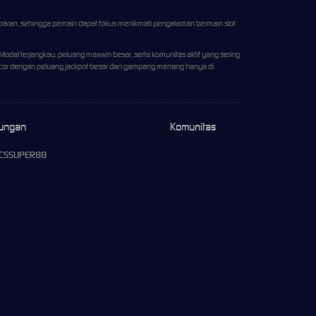
ansparan, sehingga pemain dapat fokus menikmati pengalaman bermain slot
l terjangkau, peluang maxwin besar, serta komunitas aktif yang sering
t gacor dengan peluang jackpot besar dan gampang menang hanya di
ungan
Komunitas
CSSUPER88