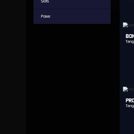
Slots
Poker
BON
Tang
PRO
Tang