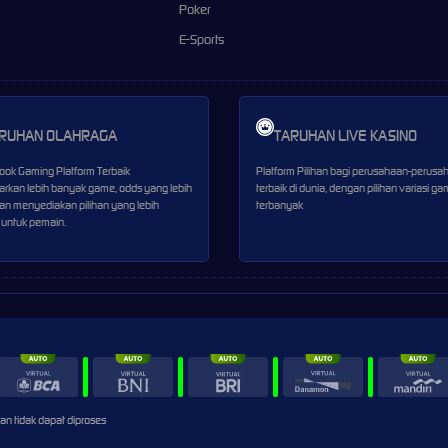
Poker
E-Sports
RUHAN OLAHRAGA
TARUHAN LIVE KASINO
ook Gaming Platform Terbaik
Platform Pilihan bagi perusahaan-perusa
kan lebih banyak game, odds yang lebih
terbaik di dunia, dengan pilihan variasi g
 dan menyediakan pilihan yang lebih
terbanyak
untuk pemain.
an tidak dapat diproses