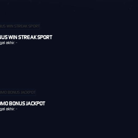
US WIN STREAK SPORT
gal akhir:
-
MO BONUS JACKPOT
gal akhir:
-