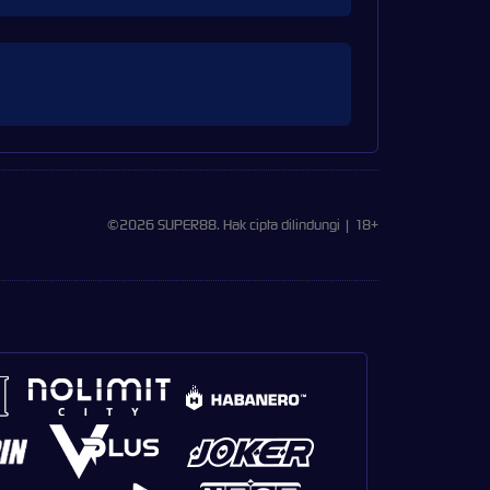
©2026 SUPER88. Hak cipta dilindungi | 18+